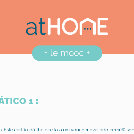
+
le mooc
+
TICO 1 :
a. Este cartão dá-lhe direito a um voucher avaliado em 10% s