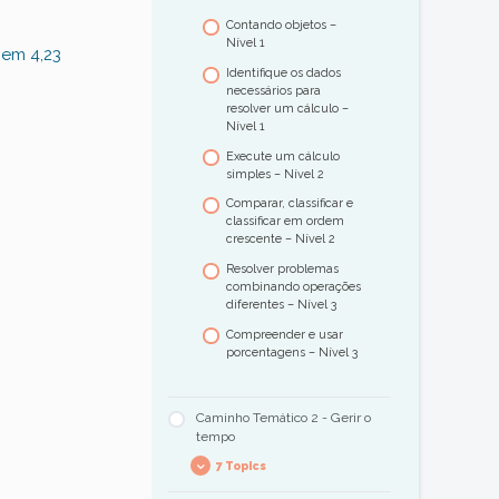
Contando objetos –
Nível 1
 em 4,23
Identifique os dados
necessários para
resolver um cálculo –
Nível 1
Execute um cálculo
simples – Nível 2
Comparar, classificar e
classificar em ordem
crescente – Nível 2
Resolver problemas
combinando operações
diferentes – Nível 3
Compreender e usar
porcentagens – Nível 3
Caminho Temático 2 - Gerir o
tempo
7 Topics