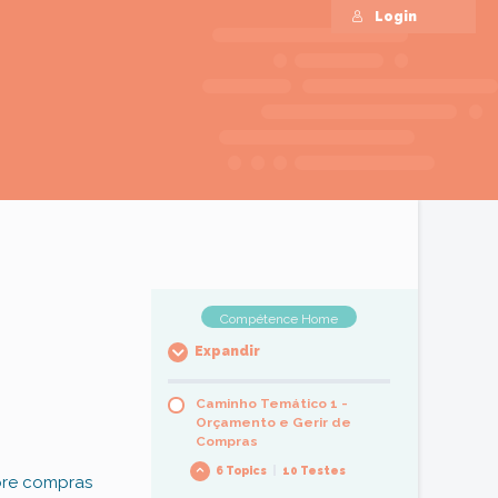
Login
Compétence Home
Expandir
Caminho Temático 1 -
Orçamento e Gerir de
Compras
6 Topics
|
10 Testes
obre compras