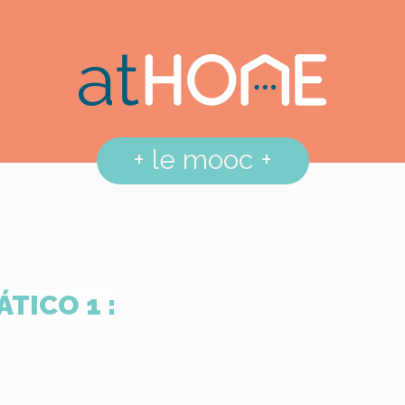
+
le mooc
+
TICO 1 :