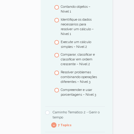
Contando objetos –
Nível 1
Identifique os dados
necessários para
resolver um cálculo –
Nível 1
Execute um cálculo
simples – Nível 2
Comparar, classificar e
classificar em ordem
crescente – Nível 2
Resolver problemas
combinando operações
diferentes – Nível 3
Compreender e usar
porcentagens – Nível 3
Caminho Temático 2 - Gerir o
tempo
7 Topics