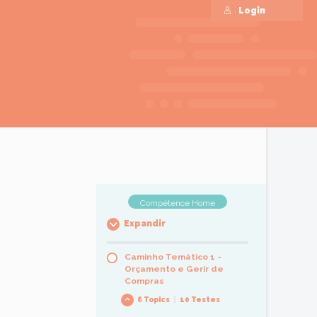
Login
Compétence Home
Expandir
Caminho Temático 1 -
Orçamento e Gerir de
Compras
6 Topics
|
10 Testes