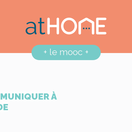
+
le mooc
+
MMUNIQUER À
DE