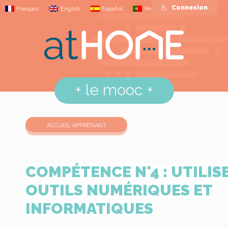
Connexion
Français
English
Español
Português
+
le mooc
+
ACCUEIL APPRENANT
COMPÉTENCE N°4 : UTILIS
OUTILS NUMÉRIQUES ET
INFORMATIQUES