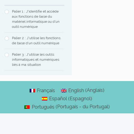
Palier 1 : J'identifie et accéde
aux fonctions de base du
Compétence n°4, Palier 3 : Exercice d’application 2
matériel informatique ou d’un
outil numérique
Compétence n°4, Palier 3 : Exercice de validation
Palier 2 : J'utilise les fonctions
de base d’un outil numérique
Palier 3 : J'utilise les outils
informatiques et numériques
liés à ma situation
Anglais
Français
English
(
)
Espagnol
Español
(
)
Portugais - du Portugal
Português
(
)