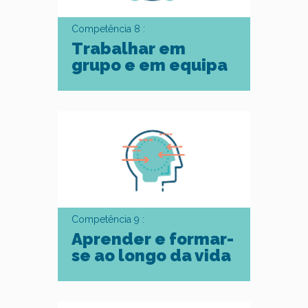
Competência 8 :
Trabalhar em
grupo e em equipa
Competência 9 :
Aprender e formar-
se ao longo da vida