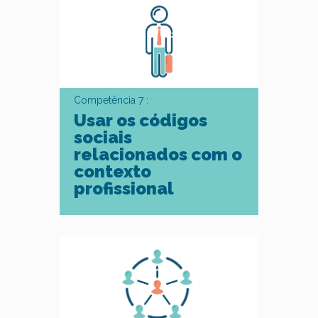
Competência 7 :
Usar os códigos
sociais
relacionados com o
contexto
profissional