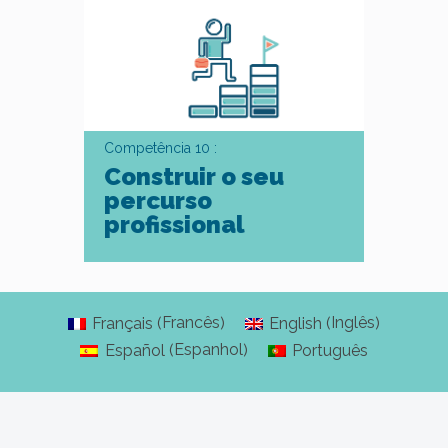
Competência 10 :
Construir o seu
percurso
profissional
Francês
Inglês
Français
English
(
)
(
)
Espanhol
Español
Português
(
)