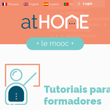
Login
Français
English
Español
Português
+
le mooc
+
Tutoriais par
formadores