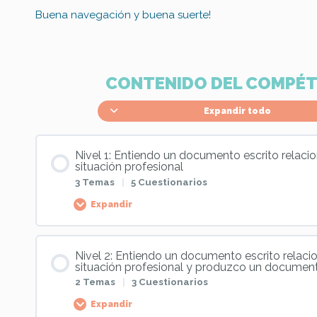
Buena navegación y buena suerte!
CONTENIDO DEL COMPÉ
Expandir todo
Nivel 1: Entiendo un documento escrito relac
situación profesional
3 Temas
|
5 Cuestionarios
Expandir
Palier Content
Nivel 2: Entiendo un documento escrito relac
situación profesional y produzco un document
0% COMPLETADO
0/3 Steps
2 Temas
|
3 Cuestionarios
Expandir
Documentos profesionales