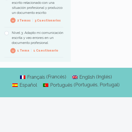
escrito relacionado con una
profesionales
Competencia 2, Nivel 1 : Pictogramas
situación profesional y produzco
La naturaleza de un
un documento escrito
documento, la
2 Temas
|
3 Cuestionarios
clasificación
Los pictogramas
Nivel 3: Adapto mi comunicación
Leer un horario
escrita y veo errores en un
Tomar notas de un
documento profesional
mensaje oral
1 Tema
|
1 Cuestionario
Adaptar su
comunicación escrita
Francés
Inglés
Français
English
(
)
(
)
Portugués, Portugal
Español
Português
(
)