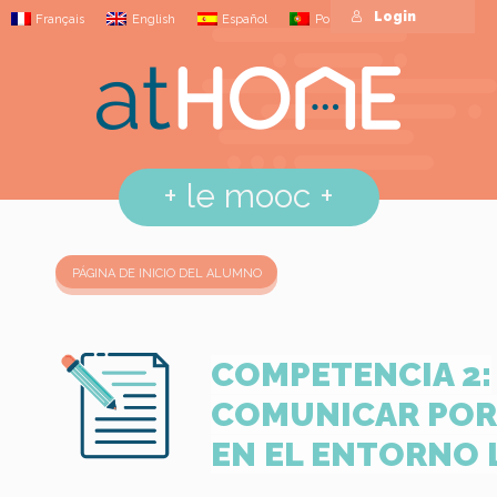
Login
Français
English
Español
Português
+
le mooc
+
PÁGINA DE INICIO DEL ALUMNO
COMPETENCIA 2:
COMUNICAR POR
EN EL ENTORNO