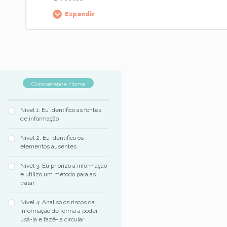
Competência 5, Nível 2 : Atividade 3
Expandir
Competência 5, Nível 3 : Recolher a informação 1
Palier Content
Competência 5, Nível 2 : Atividade 4
Competência 5, Nível 3 : Recolher a informação 2
Competência 5, Nível 3 : Recolher a informação 3
Compétence Home
Competência 5, Nível 4 : os tipos de maus tratos
Nível 1: Eu identifico as fontes
de informação
Competência 5, Nível 4 : O sigilo profissional
Nível 2: Eu identifico os
elementos ausentes
Nível 3: Eu priorizo a informação
e utilizo um método para as
tratar
Nível 4: Analiso os riscos da
informação de forma a poder
usá-la e fazê-la circular