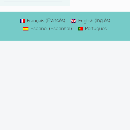
Francês
Inglês
Français
English
(
)
(
)
Espanhol
Español
Português
(
)