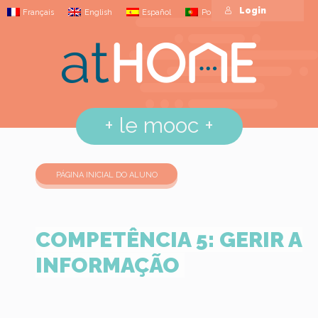
Login
Français
English
Español
Português
+
le mooc
+
PÁGINA INICIAL DO ALUNO
COMPETÊNCIA 5: GERIR A
INFORMAÇÃO