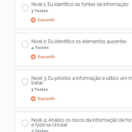
Nível 1: Eu identifico as fontes de informação
3 Testes
Expandir
Palier Content
Nível 2: Eu identifico os elementos ausentes
4 Testes
Expandir
Competência 5, Nível 1 : Atividade 1
Palier Content
Nível 3: Eu priorizo a informação e utilizo um
Competência 5, Nível 1 : Atividade 2
tratar
3 Testes
Expandir
Competência 5, Nível 2 : Atividade 1
Competência 5, Nível 1 : Atividade 3
Palier Content
Competência 5, Nível 2 : Atividade 2
Nível 4: Analiso os riscos da informação de f
e fazê-la circular
2 Testes