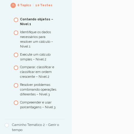
6 Topics
|
10 Testes
Contando objetos –
Nível 1
Identifique os dados
necessários para
resolver um cálculo –
Nível 1
Execute um cálculo
simples – Nível 2
Comparar, classificar e
classificar em ordem
crescente – Nível 2
Resolver problemas
combinando operações
diferentes – Nível 3
Compreender e usar
porcentagens – Nível 3
Caminho Temático 2 - Gerir o
tempo