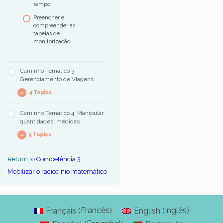
tempo
Preencher e
compreender as
tabelas de
monitorização
Caminho Temático 3:
Gerenciamento de Viagens
4 Topics
Caminho Temático 4: Manipular
Compreendendo a
quantidades, medidas
organização de um
mapa da cidade
5 Topics
Encontre um local,
prédio ou rua no mapa
Associar corretamente
Return to
Competência 3 :
da cidade
instrumentos e
Mobilizar o raciocínio matemático
unidades de medida
Siga uma rota
Converter medidas
Definir uma rota
Compreendendo e
aplicando uma
Francês
Inglês
Français
English
(
)
(
)
quantidade