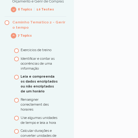
Orçamento e Gerir de Compras
6 Topics
|
10 Testes
Caminho Temático 2 - Gerir
Contando objetos –
o tempo
Nível 1
7 Topics
Identifique os dados
necessários para
resolver um cálculo –
Exercícios de treino
Nível 1
Identificar e contar as
Execute um cálculo
ocorrências de uma
simples – Nível 2
informação
Comparar, classificar e
Leia e compreenda
classificar em ordem
os dados encriptados
crescente – Nível 2
ou não encriptados
Resolver problemas
de um horário
combinando operações
Renseigner
diferentes – Nível 3
correctement des
Compreender e usar
horaires
porcentagens – Nível 3
Use algumas unidades
de tempo e leia a hora
Calcular durações e
converter unidades de