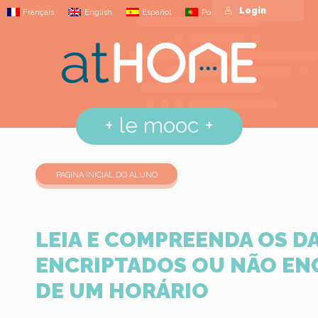
Login
Français
English
Español
Português
+
le mooc
+
PÁGINA INICIAL DO ALUNO
LEIA E COMPREENDA OS D
ENCRIPTADOS OU NÃO EN
DE UM HORÁRIO