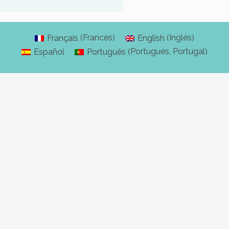
un mapa de la ciudad
Seguir una ruta
Definir un itinerario
Francés
Inglés
Français
English
(
)
(
)
Portugués, Portugal
Español
Português
(
)