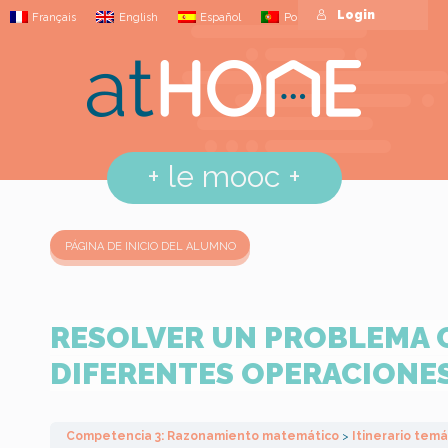
Login
Français
English
Español
Português
+
le mooc
+
PÁGINA DE INICIO DEL ALUMNO
RESOLVER UN PROBLEMA
DIFERENTES OPERACIONES 
Competencia 3: Razonamiento matemático
Itinerario tem