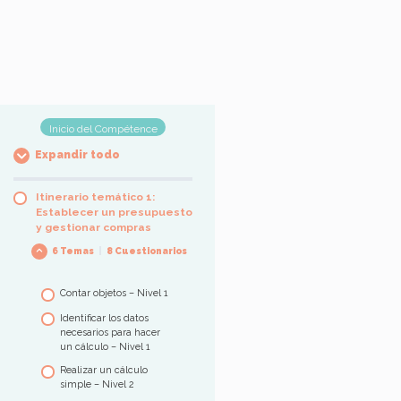
Inicio del Compétence
Expandir todo
Itinerario temático 1:
Establecer un presupuesto
y gestionar compras
6 Temas
|
8 Cuestionarios
Contar objetos – Nivel 1
Identificar los datos
necesarios para hacer
un cálculo – Nivel 1
Realizar un cálculo
simple – Nivel 2