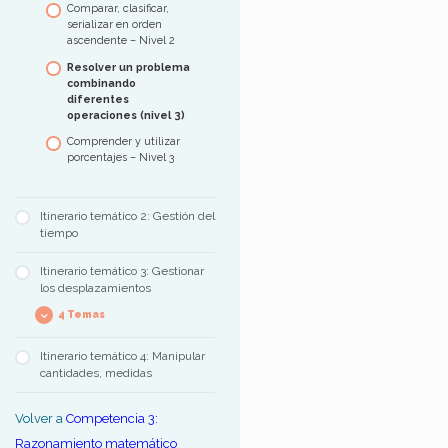
Comparar, clasificar,
serializar en orden
ascendente – Nivel 2
Resolver un problema
combinando
diferentes
operaciones (nivel 3)
Comprender y utilizar
porcentajes – Nivel 3
Itinerario temático 2: Gestión del
tiempo
Itinerario temático 3: Gestionar
los desplazamientos
4 Temas
Itinerario temático 4: Manipular
Comprender la
cantidades, medidas
organización de un
mapa de la ciudad
Volver a
Competencia 3:
Localizar un lugar, un
edificio o una calle en
Razonamiento matemático