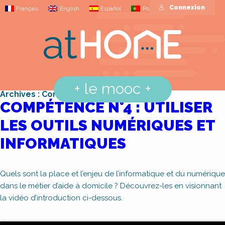
Connexion
Français
English
Español
Português
+
le mooc
+
Archives : Compétences
COMPÉTENCE N°4 : UTILISER
LES OUTILS NUMÉRIQUES ET
INFORMATIQUES
Quels sont la place et l’enjeu de l’informatique et du numérique
dans le métier d’aide à domicile ? Découvrez-les en visionnant
la vidéo d’introduction ci-dessous.