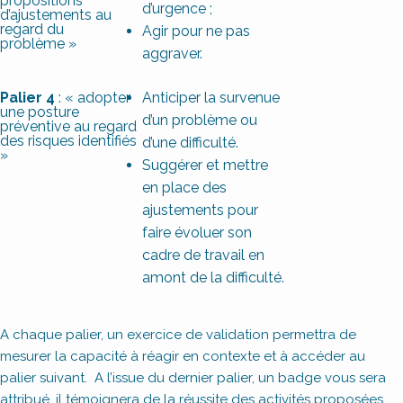
propositions
d’urgence ;
d’ajustements au
regard du
Agir pour ne pas
problème »
aggraver.
Palier 4
: « adopter
Anticiper la survenue
une posture
d’un problème ou
préventive au regard
des risques identifiés
d’une difficulté.
»
Suggérer et mettre
en place des
ajustements pour
faire évoluer son
cadre de travail en
amont de la difficulté.
A chaque palier, un exercice de validation permettra de
mesurer la capacité à réagir en contexte et à accéder au
palier suivant. A l’issue du dernier palier, un badge vous sera
attribué, il témoignera de la réussite des activités proposées