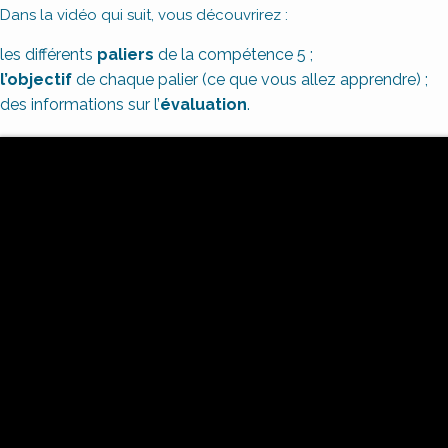
Dans la vidéo qui suit, vous découvrirez :
les différents
paliers
de la compétence 5 ;
l’objectif
de chaque palier (ce que vous allez apprendre) ;
des informations sur l’
évaluation
.