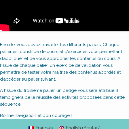
Ensuite, vous devez travailler les différents paliers. Chaque
palier est constitué de cours et d’exercices vous permettant
d’appliquer et de vous approprier les contenus du cours. A
l’issue de chaque palier, un exercice de validation vous
permettra de tester votre maîtrise des contenus abordés et
d’accéder au palier suivant.
A l’issue du troisième palier, un badge vous sera attribué, il
témoignera de la réussite des activités proposées dans cette
séquence.
Bonne navigation et bon courage !
Anglais
Français
English
(
)